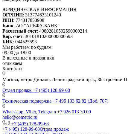
ЮРИДИЧЕСКАЯ ИНФОРМАЦИЯ
ОГРНИП
: 313774633101249
ИНН
: 774317853908
Банк
: АО "АЛЬФА-БАНК"
Расчетный счет
: 40802810502590000214
Кор. счет
: 30101810200000000593
БИК
: 044525593
Мы работаем по будням
09:00 до 18:00
В выходные и праздники
отдыхаем
Контакты
Москва, метро Динамо, Ленинградский пр-т., 36 строение 11
Отдел продаж
+7 (495) 128-99-68
Техническая поддержка
+7 495 133 62 82 (Доб. 707)
What's app, Viber, Telegram
+7 926 013 30 00
hello@cometric.ru
+7 (495) 128-99-68
+7 (495) 128-99-68
Отдел продаж